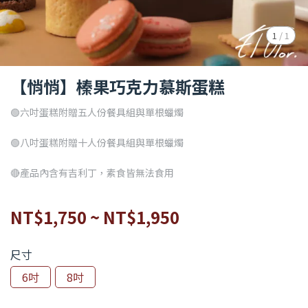
1
/
1
【悄悄】榛果巧克力慕斯蛋糕
🟢六吋蛋糕附贈五人份餐具組與單根蠟燭
🟢八吋蛋糕附贈十人份餐具組與單根蠟燭
🔴產品內含有吉利丁，素食皆無法食用
NT$1,750
~
NT$1,950
尺寸
6吋
8吋