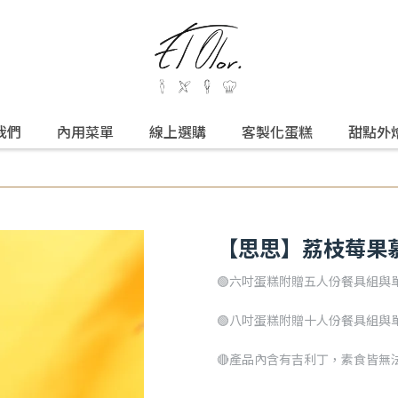
我們
內用菜單
線上選購
客製化蛋糕
甜點外
【思思】荔枝莓果
🟢六吋蛋糕附贈五人份餐具組與
🟢八吋蛋糕附贈十人份餐具組與
🔴產品內含有吉利丁，素食皆無