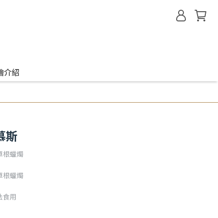
燴介紹
慕斯
單根蠟燭
單根蠟燭
法食用