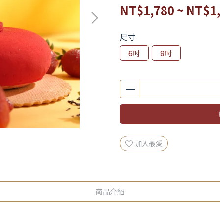
NT$1,780
~
NT$1
尺寸
6吋
8吋
加入最愛
商品介紹