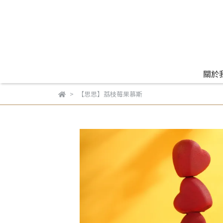
關於
【思思】荔枝莓果慕斯