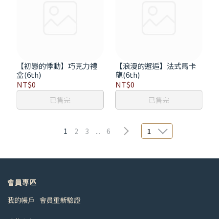
【初戀的悸動】巧克力禮
【浪漫的邂逅】法式馬卡
盒(6th)
龍(6th)
NT$0
NT$0
已售完
已售完
1
2
3
...
6
1
會員專區
我的帳戶
會員重新驗證