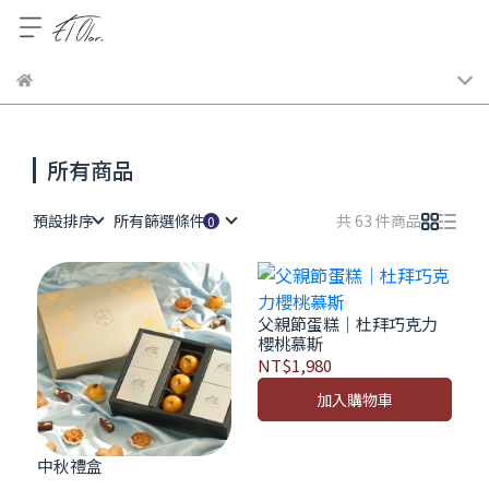
所有商品
預設排序
所有篩選條件
共 63 件商品
父親節蛋糕｜杜拜巧克力
櫻桃慕斯
NT$1,980
加入購物車
中秋禮盒