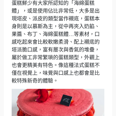
蛋糕鮮少有大家所認知的「海綿蛋糕
體」，或是使用佔比非常低，大多是出
現塔皮、派皮的類型當作襯底，蛋糕本
身則是以慕斯為主，從中再夾入奶餡、
果醬、布丁、海綿蛋糕體…等素材，口
感吃起來會比較軟嫩柔滑、配上襯底的
塔派脆口感，富有層次與香氣的堆疊，
屬於做工非常繁瑣的蛋糕類型，外觀上
也會更精美有特色。像這種法式蛋糕不
僅在視覺上，味覺與口感上也都會是比
較特殊新奇的體驗。