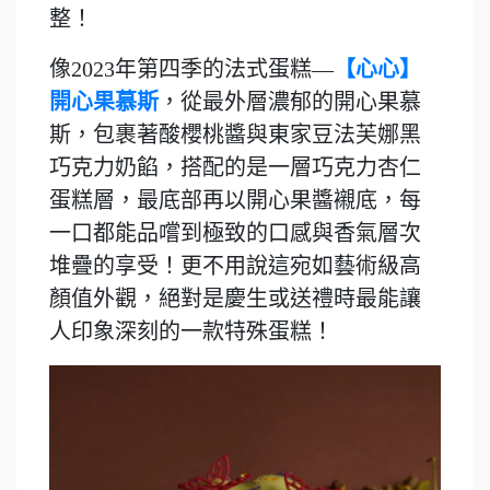
整！
像2023年第四季的法式蛋糕—
【心心】
開心果慕斯
，從最外層濃郁的開心果慕
斯，包裹著酸櫻桃醬與東家豆法芙娜黑
巧克力奶餡，搭配的是一層巧克力杏仁
蛋糕層，最底部再以開心果醬襯底，每
一口都能品嚐到極致的口感與香氣層次
堆疊的享受！更不用說這宛如藝術級高
顏值外觀，絕對是慶生或送禮時最能讓
人印象深刻的一款特殊蛋糕！