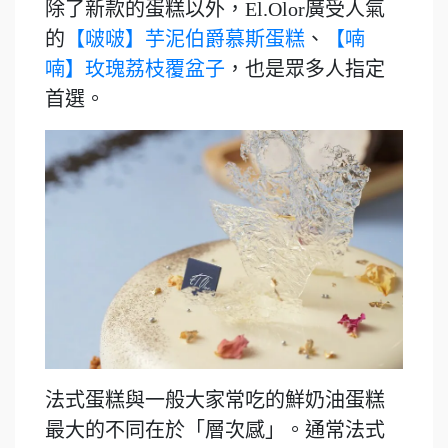
除了新款的蛋糕以外，El.Olor廣受人氣
的
【啵啵】芋泥伯爵慕斯蛋糕
、
【喃
喃】玫瑰荔枝覆盆子
，也是眾多人指定
首選。
法式蛋糕與一般大家常吃的鮮奶油蛋糕
最大的不同在於「層次感」。通常法式