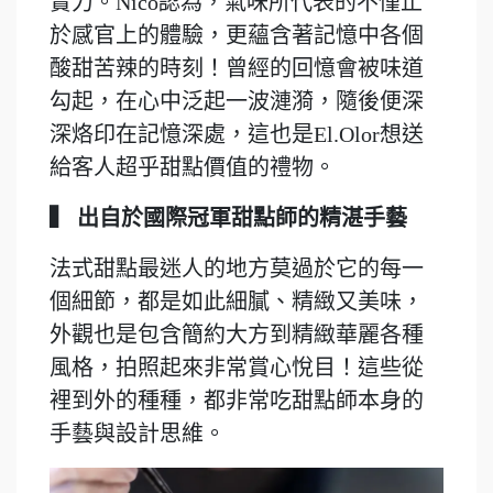
實力。Nico認為，氣味所代表的不僅止
於感官上的體驗，更蘊含著記憶中各個
酸甜苦辣的時刻！曾經的回憶會被味道
勾起，在心中泛起一波漣漪，隨後便深
深烙印在記憶深處，這也是El.Olor想送
給客人超乎甜點價值的禮物。
▍ 出自於國際冠軍甜點師的精湛手藝
法式甜點最迷人的地方莫過於它的每一
個細節，都是如此細膩、精緻又美味，
外觀也是包含簡約大方到精緻華麗各種
風格，拍照起來非常賞心悅目！這些從
裡到外的種種，都非常吃甜點師本身的
手藝與設計思維。