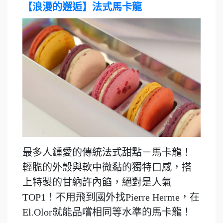
【浪漫的邂逅】法式馬卡龍
最多人鍾愛的傳統法式甜點－馬卡龍！
輕脆的外殼與軟中微黏的獨特口感，搭
上特製的甘納許內餡，絕對是人氣
TOP1！不用飛到國外找Pierre Herme，在
El.Olor就能品嚐相同等水準的馬卡龍！