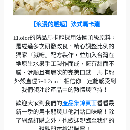
【浪漫的邂逅】法式馬卡龍
El.olor的精品馬卡龍採用法國頂級原料，
是經過多次研發改良，精心調整比例的
獨家『減糖』配方製作，並加入台灣在
地原生水果手工製作而成，擁有甜而不
膩、滑順且有層次的完美口感！馬卡龍
外殼直徑5±0.2cm！相信你一定能感受到
我們傾注於產品中的熱情與堅持！
歡迎大家到我們的
產品集錦頁面
看看最
新一季的馬卡龍與其他甜點口味唷！除
了網路訂購之外，也歡迎親臨至我們的
甜點門市挑選購買！