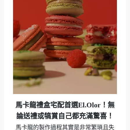
馬卡龍禮盒宅配首選El.Olor！無
論送禮或犒賞自己都充滿驚喜！
馬卡龍的製作過程其實是非常繁瑣且失