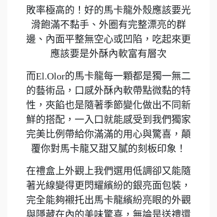
敗率極高的！好的馬卡龍外殼應該要光
滑飽滿不黏手、外圈有完整漂亮的群
邊、內面平整無空心或凹陷，吃起來更
應該要是外酥內軟富有層次
而El.Olor的馬卡龍每一顆都是獨一無二
的藝術品，口感外酥內軟帶點微黏的特
性，夾餡也是隨著季節變化做出不同新
鮮的搭配，一入口就能感受到我們獨家
完美比例帶給你滿滿的用心與驚喜，顛
覆你對馬卡龍又甜又膩的刻板印象！
在禮盒上外觀上我們選用低調卻又能隨
著光線變得更閃耀繽紛的銀亮面包裝，
完全能夠襯托出馬卡龍繽紛亮眼的外觀
與隱藏在內的美味驚喜，無論是送禮還