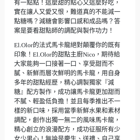
有一點點！這麼甜的點心又這麼好吃，
實在讓人又愛又恨，難道真的不能減一
點糖嗎？減糖會影響口感和成品嗎？答
案是要看甜點師的調配與製作功力！
El.Olor的法式馬卡龍絕對顛覆你的既有
印象！El.Olor的甜點主廚Nico，期待給
大家能夠一口接著一口、享受甜而不
膩、新鮮而層次鮮明的馬卡龍，用自身
多年的甜點經歷，精心調製獨家『減
糖』配方製作，成功讓馬卡龍更加甜而
不膩、輕盈低負擔！並且每季推出不一
樣的新口味，採用當季新鮮水果和素材
調配，創作出獨一無二的風味馬卡龍，
精心創立的浪漫配方，成功征服所有少
女少男心！無論是慶生、送禮、自己享