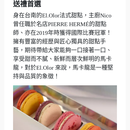
送禮首選
身在台南的El.Olor法式甜點，主廚Nico
曾任職於名店PIERRE HERMÉ的甜點
師、亦在2019年時獲得國際比賽冠軍！
擁有豐富的經歷與匠心獨具的甜點手
藝，期待帶給大家能夠一口接著一口、
享受甜而不膩、新鮮而層次鮮明的馬卡
龍，對於El.Olor 來說，馬卡龍是一種堅
持與品質的象徵！